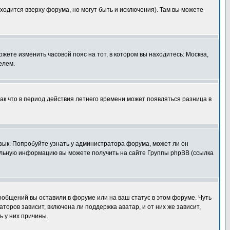
ходится вверху форума, но могут быть и исключения). Там вы можете
ожете изменить часовой пояс на тот, в котором вы находитесь: Москва,
елем.
так что в период действия летнего времени может появляться разница в
язык. Попробуйте узнать у администратора форума, может ли он
тельную информацию вы можете получить на сайте Группы phpBB (ссылка
сообщений вы оставили в форуме или на ваш статус в этом форуме. Чуть
оров зависит, включена ли поддержка аватар, и от них же зависит,
ь у них причины.