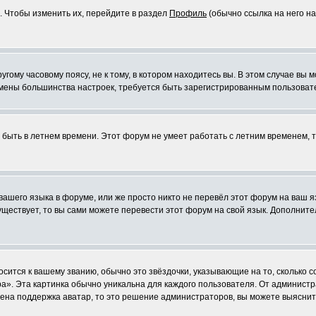
. Чтобы изменить их, перейдите в раздел
Профиль
(обычно ссылка на него на
ому часовому поясу, не к тому, в котором находитесь вы. В этом случае вы м
ля смены большинства настроек, требуется быть зарегистрированным пользоват
т быть в летнем времени. Этот форум не умеет работать с летним временем, 
 вашего языка в форуме, или же просто никто не перевёл этот форум на ваш 
существует, то вы сами можете перевести этот форум на свой язык. Дополни
осится к вашему званию, обычно это звёздочки, указывающие на то, сколько 
». Эта картинка обычно уникальна для каждого пользователя. От администрат
чена поддержка аватар, то это решение администраторов, вы можете выяснит