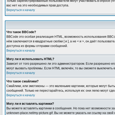
Только зарегистрированные пользователи могут участвовать в опросе (чт
вас нет на это необходимых прав доступа.
Вернуться к началу
Что такое BBCode?
BBCode это особая реализация HTML, возможность использования BBCod
нём заключаются в квадратные скобки [ и ], а не < и >, он даёт польз
доступна из формы отправки сообщений.
Вернуться к началу
Могу ли я использовать HTML?
Зависит от того разрешено ли это администратором. Если разрешено его 
могут вызвать проблемы. Если HTML включён, то вы сможете выключить 
Вернуться к началу
Что такое смайлики?
Смайлики, или эмотиконы — это маленькие картинки, которые могут быть 
сообщений. Только не перестарайтесь, используя их: они легко могут с
Вернуться к началу
Могу ли я вставлять картинки?
Вы можете вставлять картинки в сообщения. Но пока нет возможности заг
unknown-place.net/my-picture.gif. Вы не можете указать ни ссылку на с