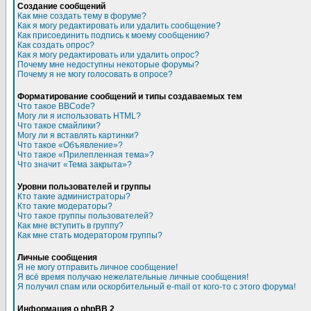
Создание сообщений
Как мне создать тему в форуме?
Как я могу редактировать или удалить сообщение?
Как присоединить подпись к моему сообщению?
Как создать опрос?
Как я могу редактировать или удалить опрос?
Почему мне недоступны некоторые форумы?
Почему я не могу голосовать в опросе?
Форматирование сообщений и типы создаваемых тем
Что такое BBCode?
Могу ли я использовать HTML?
Что такое смайлики?
Могу ли я вставлять картинки?
Что такое «Объявление»?
Что такое «Прилепленная тема»?
Что значит «Тема закрыта»?
Уровни пользователей и группы
Кто такие администраторы?
Кто такие модераторы?
Что такое группы пользователей?
Как мне вступить в группу?
Как мне стать модератором группы?
Личные сообщения
Я не могу отправить личное сообщение!
Я всё время получаю нежелательные личные сообщения!
Я получил спам или оскорбительный e-mail от кого-то с этого форума!
Информация о phpBB 2