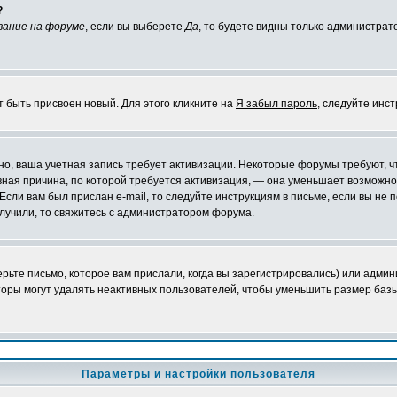
?
вание на форуме
, если вы выберете
Да
, то будете видны только администрат
т быть присвоен новый. Для этого кликните на
Я забыл пароль
, следуйте инс
ожно, ваша учетная запись требует активизации. Некоторые форумы требуют,
лавная причина, по которой требуется активизация, — она уменьшает возмож
Если вам был прислан e-mail, то следуйте инструкциям в письме, если вы не п
олучили, то свяжитесь с администратором форума.
ьте письмо, которое вам прислали, когда вы зарегистрировались) или админ
оры могут удалять неактивных пользователей, чтобы уменьшить размер базы
Параметры и настройки пользователя