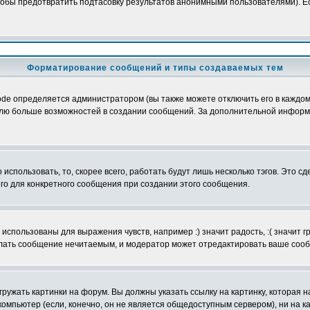
обы предотвратить подтасовку результатов анонимными пользователями). Если
Форматирование сообщений и типы создаваемых тем
e определяется администратором (вы также можете отключить его в каждом 
ователю больше возможностей в создании сообщений. За дополнительной инфо
использовать, то, скорее всего, работать будут лишь несколько тэгов. Это с
его для конкретного сообщения при создании этого сообщения.
использованы для выражения чувств, например :) значит радость, :( значит 
делать сообщение нечитаемым, и модератор может отредактировать ваше сооб
ружать картинки на форум. Вы должны указать ссылку на картинку, которая н
вой компьютер (если, конечно, он не является общедоступным сервером), ни на