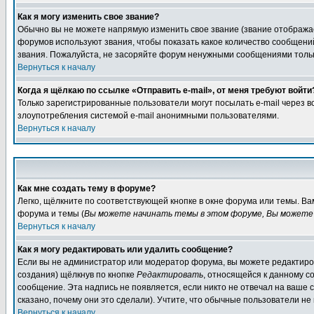
Как я могу изменить свое звание?
Обычно вы не можете напрямую изменить свое звание (звание отображае
форумов используют звания, чтобы показать какое количество сообще
звания. Пожалуйста, не засоряйте форум ненужными сообщениями только
Вернуться к началу
Когда я щёлкаю по ссылке «Отправить e-mail», от меня требуют войти
Только зарегистрированные пользователи могут посылать e-mail через 
злоупотребления системой e-mail анонимными пользователями.
Вернуться к началу
Как мне создать тему в форуме?
Легко, щёлкните по соответствующей кнопке в окне форума или темы. В
форума и темы (
Вы можете начинать темы в этом форуме, Вы можете 
Вернуться к началу
Как я могу редактировать или удалить сообщение?
Если вы не администратор или модератор форума, вы можете редактиров
создания) щёлкнув по кнопке
Редактировать
, относящейся к данному с
сообщение. Эта надпись не появляется, если никто не отвечал на ваше
сказано, почему они это сделали). Учтите, что обычные пользователи не 
Вернуться к началу