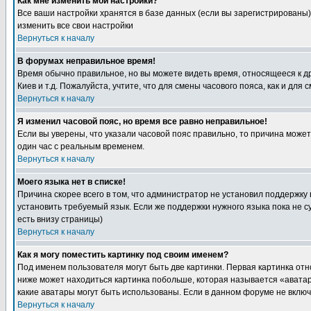
Как мне изменить мои настройки?
Все ваши настройки хранятся в базе данных (если вы зарегистрированы)
изменить все свои настройки
Вернуться к началу
В форумах неправильное время!
Время обычно правильное, но вы можете видеть время, относящееся к друг
Киев и т.д. Пожалуйста, учтите, что для смены часового пояса, как и д
Вернуться к началу
Я изменил часовой пояс, но время все равно неправильное!
Если вы уверены, что указали часовой пояс правильно, то причина може
один час с реальным временем.
Вернуться к началу
Моего языка нет в списке!
Причина скорее всего в том, что администратор не установил поддержку
установить требуемый язык. Если же поддержки нужного языка пока не 
есть внизу страницы)
Вернуться к началу
Как я могу поместить картинку под своим именем?
Под именем пользователя могут быть две картинки. Первая картинка отн
ниже может находиться картинка побольше, которая называется «аватара
какие аватары могут быть использованы. Если в данном форуме не вклю
Вернуться к началу