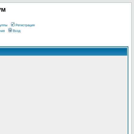
ум
уппы
Регистрация
ния
Вход