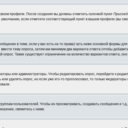
 своем профиле. После создания вы должны отметить галочкой пункт
Присоед
 умолчанию, если отметите соответствующий пункт в вашем профиле (вы смо
сообщение в теме, если у вас есть на то права) чуть ниже основной формы д
ы ввести тему опроса, затем как минимум два варианта ответа (чтобы добавит
й опрос. Также существует ограничение на количество вариантов ответа, он
ераторы или администраторы. Чтобы редактировать опрос, перейдите к редакт
ь или удалять опрос, но если уже кто-то проголосовал, то только модераторы
овали.
уппам пользователей. Чтобы их просматривать, создавать сообщения и т.д.
ешение, свяжитесь с ними.