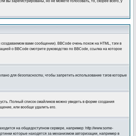
 вы зарегистрированы, но не можете голосовать, то, скорее всего, у
создаваемом вами сообщении). BBCode очень похож на HTML, тэги в
рмацией о BBCode смотрите руководство по BBCode, ссылка на которое
делано для
безопасности
, чтобы запретить использование тэгов которые
грусть. Полный список смайликов можно увидеть в форме создания
щение, или вообще удалить его.
аходится на общедоступном сервере, например: http://www.some-
 картинки которые находятся за механизмом авторизации, например в