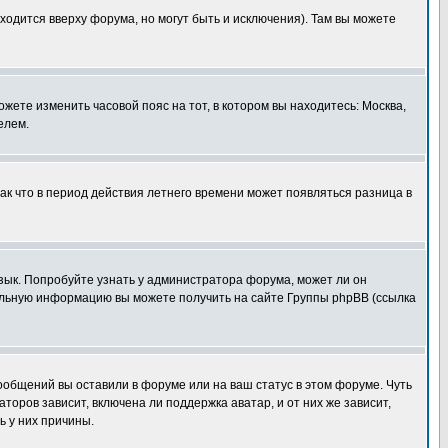
ходится вверху форума, но могут быть и исключения). Там вы можете
ожете изменить часовой пояс на тот, в котором вы находитесь: Москва,
елем.
так что в период действия летнего времени может появляться разница в
язык. Попробуйте узнать у администратора форума, может ли он
тельную информацию вы можете получить на сайте Группы phpBB (ссылка
сообщений вы оставили в форуме или на ваш статус в этом форуме. Чуть
оров зависит, включена ли поддержка аватар, и от них же зависит,
ь у них причины.