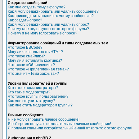
Создание сообщений
Как мне создать тему в форуме?
Как я могу редактировать или удалить сообщение?
Как присоединить подпись к моему сообщению?
Как создать опрос?
Как я могу редактировать или удалить опрос?
Почему мне недоступны некоторые форумы?
Почему я не могу голосовать в опросе?
Форматирование сообщений и типы создаваемых тем
Что такое BBCode?
Могу ли я использовать HTML?
Что такое смайлики?
Могу ли я вставлять картинки?
Что такое «Объявление»?
Что такое «Прилепленная тема»?
Что значит «Тема закрыта»?
Уровни пользователей и группы
Кто такие администраторы?
Кто такие модераторы?
Что такое группы пользователей?
Как мне вступить в группу?
Как мне стать модератором группы?
Личные сообщения
Я не могу отправить личное сообщение!
Я всё время получаю нежелательные личные сообщения!
Я получил спам или оскорбительный e-mail от кого-то с этого форума!
Информация о phpBB 2