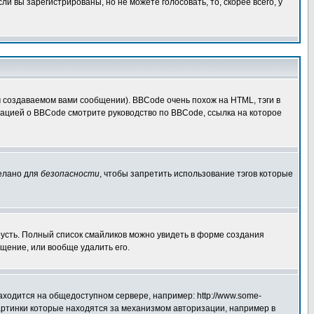
 вы зарегистрированы, но не можете голосовать, то, скорее всего, у
создаваемом вами сообщении). BBCode очень похож на HTML, тэги в
рмацией о BBCode смотрите руководство по BBCode, ссылка на которое
делано для
безопасности
, чтобы запретить использование тэгов которые
грусть. Полный список смайликов можно увидеть в форме создания
щение, или вообще удалить его.
аходится на общедоступном сервере, например: http://www.some-
 картинки которые находятся за механизмом авторизации, например в