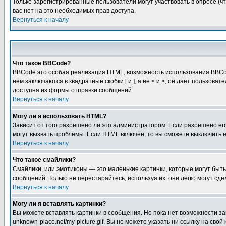
Только зарегистрированные пользователи могут участвовать в опросе (чт
вас нет на это необходимых прав доступа.
Вернуться к началу
Что такое BBCode?
BBCode это особая реализация HTML, возможность использования BBCod
нём заключаются в квадратные скобки [ и ], а не < и >, он даёт польз
доступна из формы отправки сообщений.
Вернуться к началу
Могу ли я использовать HTML?
Зависит от того разрешено ли это администратором. Если разрешено его 
могут вызвать проблемы. Если HTML включён, то вы сможете выключить 
Вернуться к началу
Что такое смайлики?
Смайлики, или эмотиконы — это маленькие картинки, которые могут быть 
сообщений. Только не перестарайтесь, используя их: они легко могут с
Вернуться к началу
Могу ли я вставлять картинки?
Вы можете вставлять картинки в сообщения. Но пока нет возможности заг
unknown-place.net/my-picture.gif. Вы не можете указать ни ссылку на с