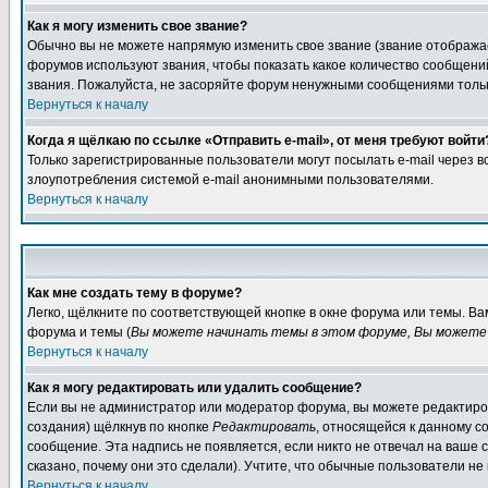
Как я могу изменить свое звание?
Обычно вы не можете напрямую изменить свое звание (звание отображае
форумов используют звания, чтобы показать какое количество сообще
звания. Пожалуйста, не засоряйте форум ненужными сообщениями только
Вернуться к началу
Когда я щёлкаю по ссылке «Отправить e-mail», от меня требуют войти
Только зарегистрированные пользователи могут посылать e-mail через 
злоупотребления системой e-mail анонимными пользователями.
Вернуться к началу
Как мне создать тему в форуме?
Легко, щёлкните по соответствующей кнопке в окне форума или темы. В
форума и темы (
Вы можете начинать темы в этом форуме, Вы можете 
Вернуться к началу
Как я могу редактировать или удалить сообщение?
Если вы не администратор или модератор форума, вы можете редактиров
создания) щёлкнув по кнопке
Редактировать
, относящейся к данному с
сообщение. Эта надпись не появляется, если никто не отвечал на ваше
сказано, почему они это сделали). Учтите, что обычные пользователи не 
Вернуться к началу