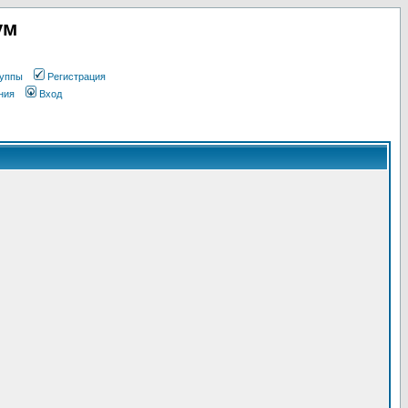
ум
уппы
Регистрация
ния
Вход