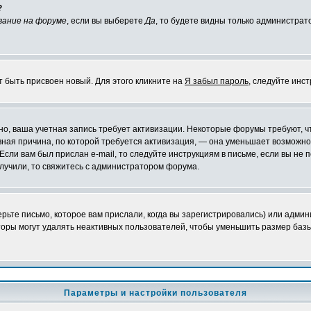
?
вание на форуме
, если вы выберете
Да
, то будете видны только администрат
т быть присвоен новый. Для этого кликните на
Я забыл пароль
, следуйте инс
ожно, ваша учетная запись требует активизации. Некоторые форумы требуют,
лавная причина, по которой требуется активизация, — она уменьшает возмож
Если вам был прислан e-mail, то следуйте инструкциям в письме, если вы не п
олучили, то свяжитесь с администратором форума.
ьте письмо, которое вам прислали, когда вы зарегистрировались) или админ
оры могут удалять неактивных пользователей, чтобы уменьшить размер базы
Параметры и настройки пользователя