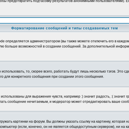
обы предотвратить подтасовку результатов анонимными пользователями). Если
Форматирование сообщений и типы создаваемых тем
e определяется администратором (вы также можете отключить его в каждом 
ователю больше возможностей в создании сообщений. За дополнительной инфо
использовать, то, скорее всего, работать будут лишь несколько тэгов. Это с
его для конкретного сообщения при создании этого сообщения.
использованы для выражения чувств, например :) значит радость, :( значит 
делать сообщение нечитаемым, и модератор может отредактировать ваше сооб
ружать картинки на форум. Вы должны указать ссылку на картинку, которая н
вой компьютер (если, конечно, он не является общедоступным сервером), ни на