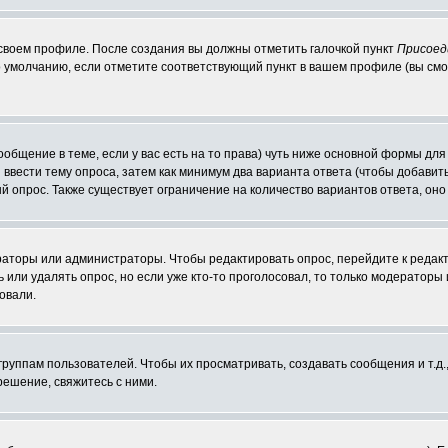
 своем профиле. После создания вы должны отметить галочкой пункт
Присоед
 умолчанию, если отметите соответствующий пункт в вашем профиле (вы смо
сообщение в теме, если у вас есть на то права) чуть ниже основной формы д
ы ввести тему опроса, затем как минимум два варианта ответа (чтобы добавит
й опрос. Также существует ограничение на количество вариантов ответа, он
ераторы или администраторы. Чтобы редактировать опрос, перейдите к редакт
ь или удалять опрос, но если уже кто-то проголосовал, то только модераторы
овали.
уппам пользователей. Чтобы их просматривать, создавать сообщения и т.д.
ешение, свяжитесь с ними.