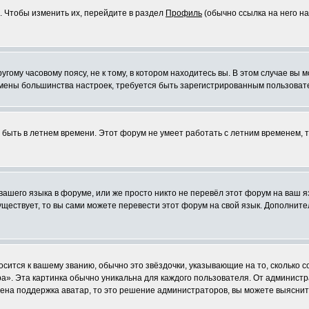
. Чтобы изменить их, перейдите в раздел
Профиль
(обычно ссылка на него на
ому часовому поясу, не к тому, в котором находитесь вы. В этом случае вы м
ля смены большинства настроек, требуется быть зарегистрированным пользоват
т быть в летнем времени. Этот форум не умеет работать с летним временем, 
 вашего языка в форуме, или же просто никто не перевёл этот форум на ваш 
существует, то вы сами можете перевести этот форум на свой язык. Дополни
осится к вашему званию, обычно это звёздочки, указывающие на то, сколько 
». Эта картинка обычно уникальна для каждого пользователя. От администрат
чена поддержка аватар, то это решение администраторов, вы можете выяснит