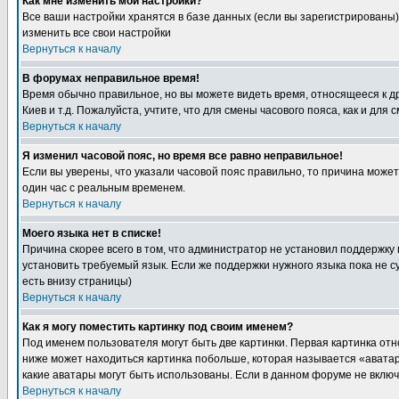
Как мне изменить мои настройки?
Все ваши настройки хранятся в базе данных (если вы зарегистрированы)
изменить все свои настройки
Вернуться к началу
В форумах неправильное время!
Время обычно правильное, но вы можете видеть время, относящееся к друг
Киев и т.д. Пожалуйста, учтите, что для смены часового пояса, как и д
Вернуться к началу
Я изменил часовой пояс, но время все равно неправильное!
Если вы уверены, что указали часовой пояс правильно, то причина може
один час с реальным временем.
Вернуться к началу
Моего языка нет в списке!
Причина скорее всего в том, что администратор не установил поддержку
установить требуемый язык. Если же поддержки нужного языка пока не 
есть внизу страницы)
Вернуться к началу
Как я могу поместить картинку под своим именем?
Под именем пользователя могут быть две картинки. Первая картинка отн
ниже может находиться картинка побольше, которая называется «аватара
какие аватары могут быть использованы. Если в данном форуме не вклю
Вернуться к началу