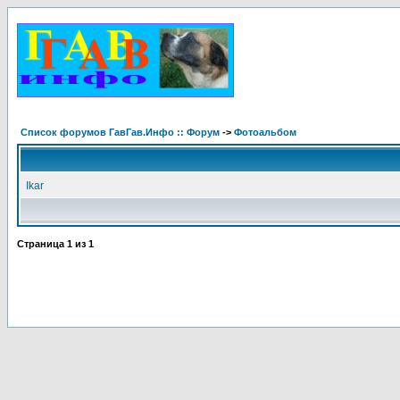
Список форумов ГавГав.Инфо :: Форум
->
Фотоальбом
Ikar
Страница
1
из
1