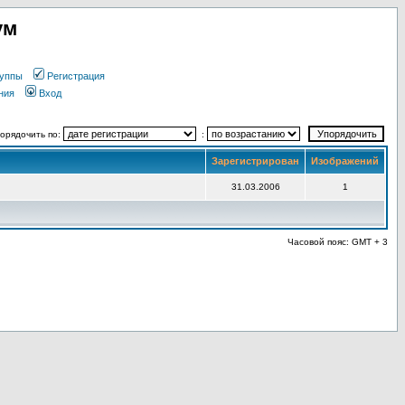
ум
уппы
Регистрация
ния
Вход
орядочить по:
:
Зарегистрирован
Изображений
31.03.2006
1
Часовой пояс: GMT + 3