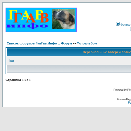
Фотоа
Список форумов ГавГав.Инфо :: Форум
->
Фотоальбом
Персональные галереи поль
Ikar
Страница
1
из
1
Powered by Pho
Powered by
Ру