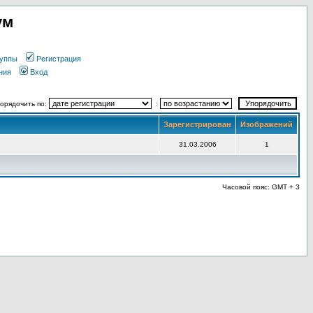
ум
уппы
Регистрация
ния
Вход
орядочить по:
:
Зарегистрирован
Изображений
31.03.2006
1
Часовой пояс: GMT + 3