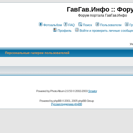
ГавГав.Инфо :: Фор
Форум портала ГавГав.Инфо
Фотоальбом
FAQ
Поиск
Пользователи
Гр
Профиль
Войти и проверить личные сообще
Уп
Персональные галереи пользователей
Powered by Photo Album 2.0.53 © 2002-2003
Smartor
Powered by
phpBB
© 2001, 2005 phpBB Group
Русская поддержка phpBB