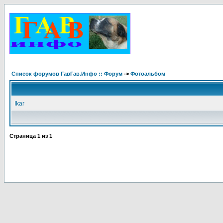
Список форумов ГавГав.Инфо :: Форум
->
Фотоальбом
Ikar
Страница
1
из
1