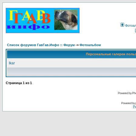
Фотоа
Список форумов ГавГав.Инфо :: Форум
->
Фотоальбом
Персональные галереи поль
Ikar
Страница
1
из
1
Powered by Pho
Powered by
Ру