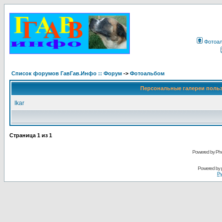
Фотоа
Список форумов ГавГав.Инфо :: Форум
->
Фотоальбом
Персональные галереи поль
Ikar
Страница
1
из
1
Powered by Pho
Powered by
Ру