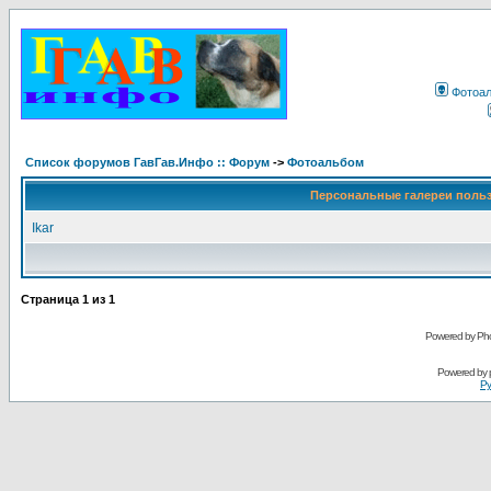
Фотоа
Список форумов ГавГав.Инфо :: Форум
->
Фотоальбом
Персональные галереи поль
Ikar
Страница
1
из
1
Powered by Pho
Powered by
Ру