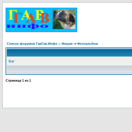
Список форумов ГавГав.Инфо :: Форум
->
Фотоальбом
Ikar
Страница
1
из
1