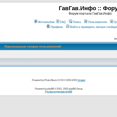
ГавГав.Инфо :: Фор
Форум портала ГавГав.Инфо
Фотоальбом
FAQ
Поиск
Пользователи
Гр
Профиль
Войти и проверить личные сообще
Уп
Персональные галереи пользователей
Powered by Photo Album 2.0.53 © 2002-2003
Smartor
Powered by
phpBB
© 2001, 2005 phpBB Group
Русская поддержка phpBB