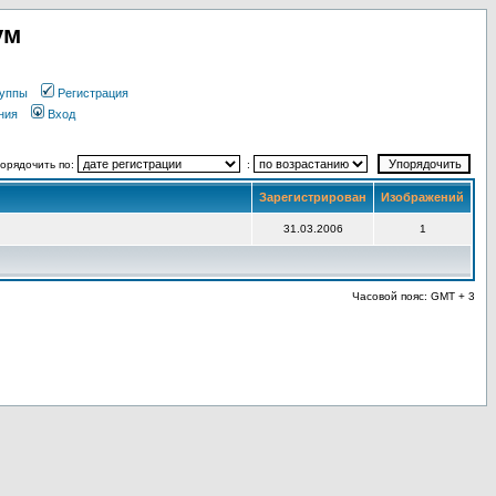
ум
уппы
Регистрация
ния
Вход
орядочить по:
:
Зарегистрирован
Изображений
31.03.2006
1
Часовой пояс: GMT + 3