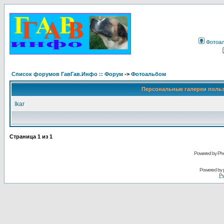
Фотоа
Список форумов ГавГав.Инфо :: Форум
->
Фотоальбом
Персональные галереи поль
Ikar
Страница
1
из
1
Powered by Pho
Powered by
Ру