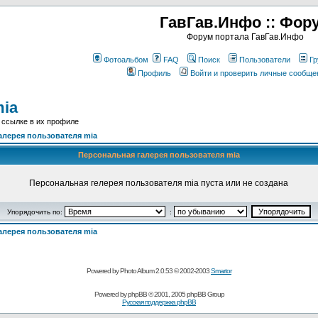
ГавГав.Инфо :: Фор
Форум портала ГавГав.Инфо
Фотоальбом
FAQ
Поиск
Пользователи
Гр
Профиль
Войти и проверить личные сообще
mia
 ссылке в их профиле
алерея пользователя mia
Персональная галерея пользователя mia
Персональная гелерея пользователя mia пуста или не создана
Упорядочить по:
:
алерея пользователя mia
Powered by Photo Album 2.0.53 © 2002-2003
Smartor
Powered by
phpBB
© 2001, 2005 phpBB Group
Русская поддержка phpBB