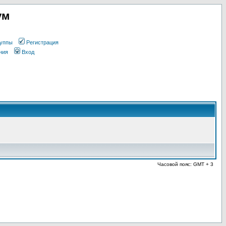
ум
уппы
Регистрация
ния
Вход
Часовой пояс: GMT + 3