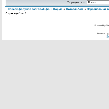
Упорядочить по:
Список форумов ГавГав.Инфо :: Форум
->
Фотоальбом
->
Персональная га
Страница
1
из
1
Powered by Pho
Powered by
Ру