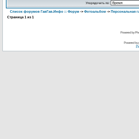
Упорядочить по:
Список форумов ГавГав.Инфо :: Форум
->
Фотоальбом
->
Персональная га
Страница
1
из
1
Powered by Pho
Powered by
Ру