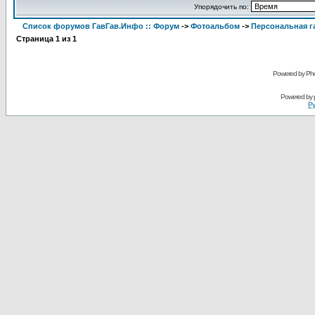
Упорядочить по:
Список форумов ГавГав.Инфо :: Форум
->
Фотоальбом
->
Персональная га
Страница
1
из
1
Powered by Pho
Powered by
Ру