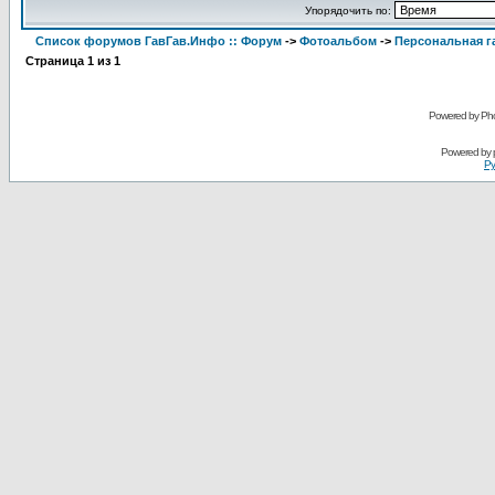
Упорядочить по:
Список форумов ГавГав.Инфо :: Форум
->
Фотоальбом
->
Персональная га
Страница
1
из
1
Powered by Pho
Powered by
Ру