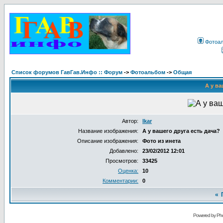
Фотоа
Список форумов ГавГав.Инфо :: Форум
->
Фотоальбом
->
Общая
А у ва
Автор:
Ikar
Название изображения:
А у вашего друга есть дача?
Описание изображения:
Фото из инета
Добавлено:
23/02/2012 12:01
Просмотров:
33425
Оценка:
10
Комментарии:
0
«
Powered by Pho