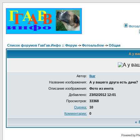
Фотоа
Список форумов ГавГав.Инфо :: Форум
->
Фотоальбом
->
Общая
А у ва
Автор:
Ikar
Название изображения:
А у вашего друга есть дача?
Описание изображения:
Фото из инета
Добавлено:
23/02/2012 12:01
Просмотров:
33368
Оценка:
10
Комментарии:
0
«
Powered by Pho