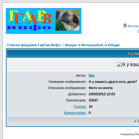
Фотоа
Список форумов ГавГав.Инфо :: Форум
->
Фотоальбом
->
Общая
А у ва
Автор:
Ikar
Название изображения:
А у вашего друга есть дача?
Описание изображения:
Фото из инета
Добавлено:
23/02/2012 12:01
Просмотров:
33247
Оценка:
10
Комментарии:
0
«
Powered by Pho