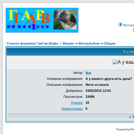
Фотоа
Список форумов ГавГав.Инфо :: Форум
->
Фотоальбом
->
Общая
А у ва
Автор:
Ikar
Название изображения:
А у вашего друга есть дача?
Описание изображения:
Фото из инета
Добавлено:
23/02/2012 12:01
Просмотров:
33496
Оценка:
10
Комментарии:
0
«
Powered by Pho