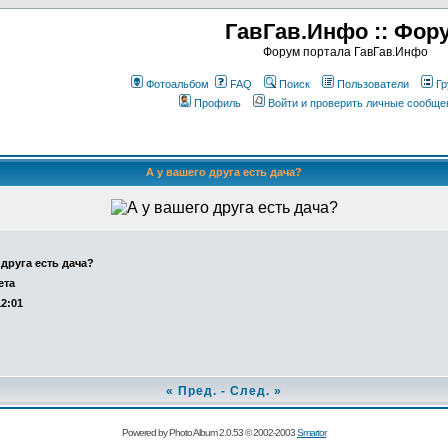
ГавГав.Инфо :: Фор
Форум портала ГавГав.Инфо
Фотоальбом
FAQ
Поиск
Пользователи
Гр
Профиль
Войти и проверить личные сообще
А у вашего друга есть дача?
 друга есть дача?
ета
12:01
«
Пред.
-
След.
»
Powered by Photo Album 2.0.53 © 2002-2003
Smartor