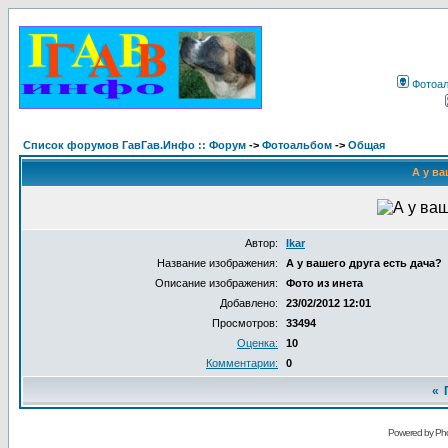
Фотоа
Список форумов ГавГав.Инфо :: Форум
->
Фотоальбом
->
Общая
А у ва
Автор:
Ikar
Название изображения:
А у вашего друга есть дача?
Описание изображения:
Фото из инета
Добавлено:
23/02/2012 12:01
Просмотров:
33494
Оценка:
10
Комментарии:
0
«
Powered by Pho