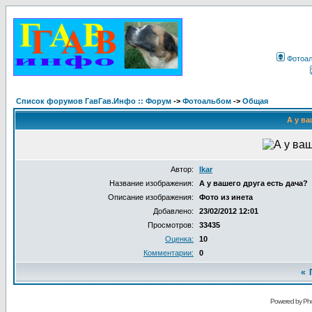
Фотоа
Список форумов ГавГав.Инфо :: Форум
->
Фотоальбом
->
Общая
А у ва
Автор:
Ikar
Название изображения:
А у вашего друга есть дача?
Описание изображения:
Фото из инета
Добавлено:
23/02/2012 12:01
Просмотров:
33435
Оценка:
10
Комментарии:
0
«
Powered by Pho