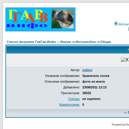
Фотоа
Список форумов ГавГав.Инфо :: Форум
->
Фотоальбом
->
Общая
Автор:
redbor
Название изображения:
Хранитель соски
Описание изображения:
фото из инета
Добавлено:
23/08/2011 13:13
Просмотров:
35032
Оценка:
не оценено
Комментарии:
0
«
Powered by Pho