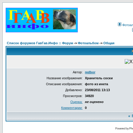
Фотоа
Список форумов ГавГав.Инфо :: Форум
->
Фотоальбом
->
Общая
Автор:
redbor
Название изображения:
Хранитель соски
Описание изображения:
фото из инета
Добавлено:
23/08/2011 13:13
Просмотров:
34920
Оценка:
не оценено
Комментарии:
0
«
Powered by Pho