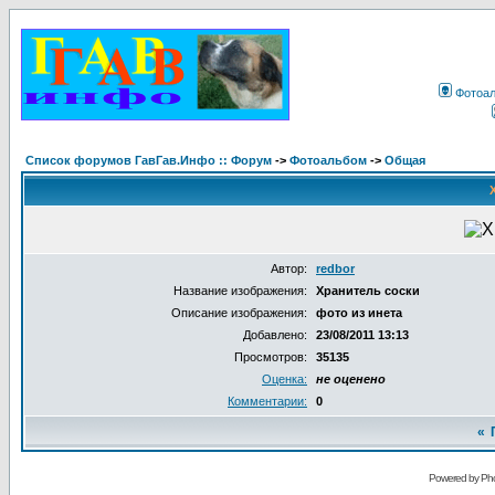
Фотоа
Список форумов ГавГав.Инфо :: Форум
->
Фотоальбом
->
Общая
Автор:
redbor
Название изображения:
Хранитель соски
Описание изображения:
фото из инета
Добавлено:
23/08/2011 13:13
Просмотров:
35135
Оценка:
не оценено
Комментарии:
0
«
Powered by Pho