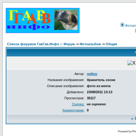
Фотоа
Список форумов ГавГав.Инфо :: Форум
->
Фотоальбом
->
Общая
Автор:
redbor
Название изображения:
Хранитель соски
Описание изображения:
фото из инета
Добавлено:
23/08/2011 13:13
Просмотров:
35117
Оценка:
не оценено
Комментарии:
0
«
Powered by Pho