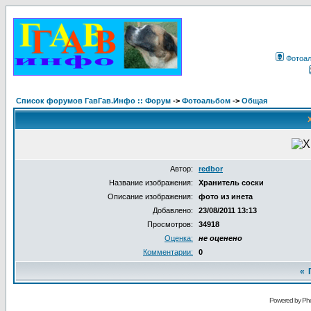
Фотоа
Список форумов ГавГав.Инфо :: Форум
->
Фотоальбом
->
Общая
Автор:
redbor
Название изображения:
Хранитель соски
Описание изображения:
фото из инета
Добавлено:
23/08/2011 13:13
Просмотров:
34918
Оценка:
не оценено
Комментарии:
0
«
Powered by Pho