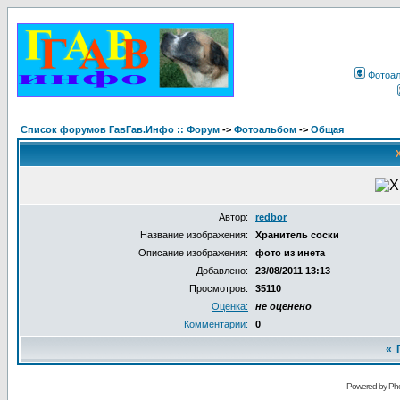
Фотоа
Список форумов ГавГав.Инфо :: Форум
->
Фотоальбом
->
Общая
Автор:
redbor
Название изображения:
Хранитель соски
Описание изображения:
фото из инета
Добавлено:
23/08/2011 13:13
Просмотров:
35110
Оценка:
не оценено
Комментарии:
0
«
Powered by Pho