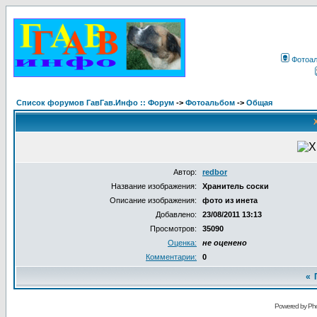
Фотоа
Список форумов ГавГав.Инфо :: Форум
->
Фотоальбом
->
Общая
Автор:
redbor
Название изображения:
Хранитель соски
Описание изображения:
фото из инета
Добавлено:
23/08/2011 13:13
Просмотров:
35090
Оценка:
не оценено
Комментарии:
0
«
Powered by Pho