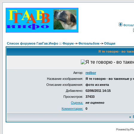
Фотоа
Список форумов ГавГав.Инфо :: Форум
->
Фотоальбом
->
Общая
Я те говорю - во таке
Автор:
redbor
Название изображения:
Я те говорю - во такенные у н
Описание изображения:
фото из инета
Добавлено:
02/06/2011 14:15
Просмотров:
37433
Оценка:
не оценено
Комментарии:
0
«
Powered by Pho