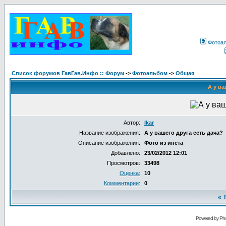
Фотоа
Список форумов ГавГав.Инфо :: Форум
->
Фотоальбом
->
Общая
А у ва
Автор:
Ikar
Название изображения:
А у вашего друга есть дача?
Описание изображения:
Фото из инета
Добавлено:
23/02/2012 12:01
Просмотров:
33498
Оценка:
10
Комментарии:
0
«
Powered by Pho