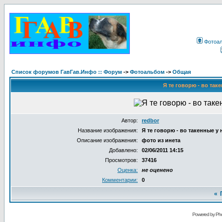
Фотоа
Список форумов ГавГав.Инфо :: Форум
->
Фотоальбом
->
Общая
Я те говорю - во таке
Автор:
redbor
Название изображения:
Я те говорю - во такенные у н
Описание изображения:
фото из инета
Добавлено:
02/06/2011 14:15
Просмотров:
37416
Оценка:
не оценено
Комментарии:
0
«
Powered by Pho