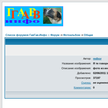
Список форумов ГавГав.Инфо :: Форум
->
Фотоальбом
->
Общая
Автор:
redbor
Название изображения:
Я те говорю
Описание изображения:
фото из ин
Добавлено:
02/06/2011 
Просмотров:
37197
Оценка:
не оценен
Комментарии:
0