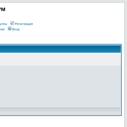
ум
уппы
Регистрация
ния
Вход