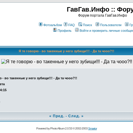
ГавГав.Инфо :: Фор
Форум портала ГавГав.Инфо
Фотоальбом
FAQ
Поиск
Пользователи
Гр
Профиль
Войти и проверить личные сообще
Я те говорю - во такенные у него зубищи!!! - Да та чооо?!!
 - во такенные у него зубищи!!! - Да та чооо?!!
ета
14:15
о
«
Пред.
-
След.
»
Powered by Photo Album 2.0.53 © 2002-2003
Smartor