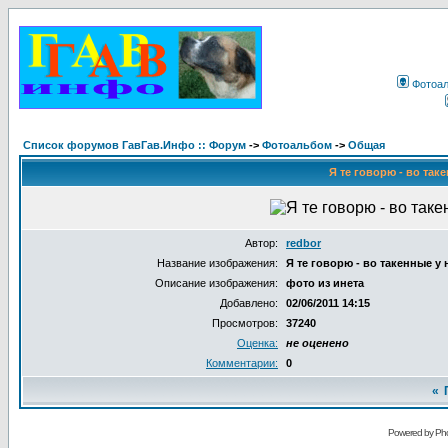
Фотоа
Список форумов ГавГав.Инфо :: Форум
->
Фотоальбом
->
Общая
Я те говорю - во таке
Автор:
redbor
Название изображения:
Я те говорю - во такенные у н
Описание изображения:
фото из инета
Добавлено:
02/06/2011 14:15
Просмотров:
37240
Оценка:
не оценено
Комментарии:
0
«
Powered by Pho