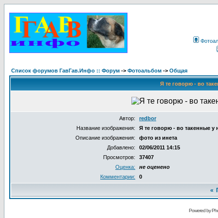
Фотоа
Список форумов ГавГав.Инфо :: Форум
->
Фотоальбом
->
Общая
Я те говорю - во таке
Автор:
redbor
Название изображения:
Я те говорю - во такенные у н
Описание изображения:
фото из инета
Добавлено:
02/06/2011 14:15
Просмотров:
37407
Оценка:
не оценено
Комментарии:
0
«
Powered by Pho