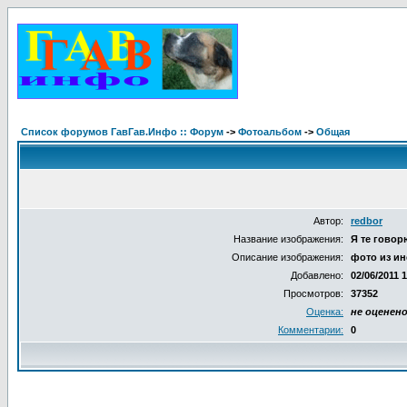
Список форумов ГавГав.Инфо :: Форум
->
Фотоальбом
->
Общая
Автор:
redbor
Название изображения:
Я те говорю
Описание изображения:
фото из ин
Добавлено:
02/06/2011 
Просмотров:
37352
Оценка:
не оценен
Комментарии:
0