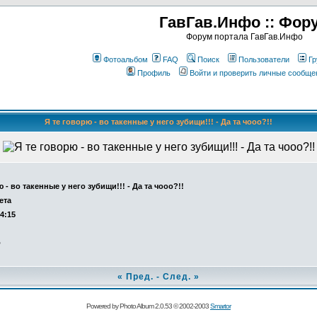
ГавГав.Инфо :: Фор
Форум портала ГавГав.Инфо
Фотоальбом
FAQ
Поиск
Пользователи
Гр
Профиль
Войти и проверить личные сообще
Я те говорю - во такенные у него зубищи!!! - Да та чооо?!!
 - во такенные у него зубищи!!! - Да та чооо?!!
ета
14:15
о
«
Пред.
-
След.
»
Powered by Photo Album 2.0.53 © 2002-2003
Smartor