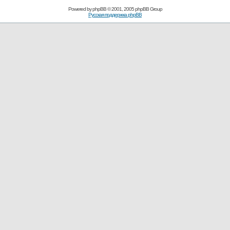
Powered by
phpBB
© 2001, 2005 phpBB Group
Русская поддержка phpBB