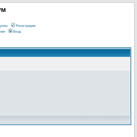
ум
уппы
Регистрация
ния
Вход