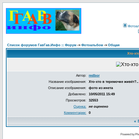
Фотоа
Список форумов ГавГав.Инфо :: Форум
->
Фотоальбом
->
Общая
Хто-хт
Автор:
redbor
Название изображения:
Хто-хто в теремочке живёт?..
Описание изображения:
фото из инета
Добавлено:
10/05/2011 15:49
Просмотров:
32553
Оценка:
не оценено
Комментарии:
0
«
Powered by Pho