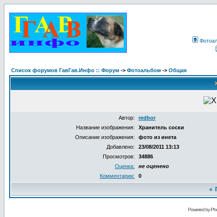
Фотоа
Список форумов ГавГав.Инфо :: Форум
->
Фотоальбом
->
Общая
Автор:
redbor
Название изображения:
Хранитель соски
Описание изображения:
фото из инета
Добавлено:
23/08/2011 13:13
Просмотров:
34886
Оценка:
не оценено
Комментарии:
0
«
Powered by Pho