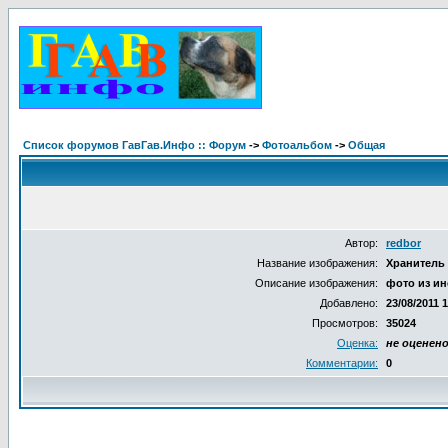
Список форумов ГавГав.Инфо :: Форум
->
Фотоальбом
->
Общая
Автор:
redbor
Название изображения:
Хранитель
Описание изображения:
фото из ин
Добавлено:
23/08/2011 
Просмотров:
35024
Оценка:
не оценен
Комментарии:
0