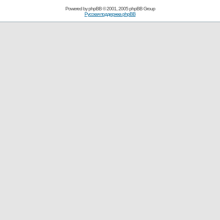
Powered by
phpBB
© 2001, 2005 phpBB Group
Русская поддержка phpBB