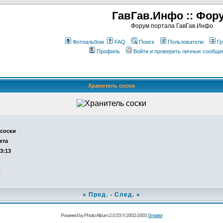
ГавГав.Инфо :: Фор
Форум портала ГавГав.Инфо
Фотоальбом
FAQ
Поиск
Пользователи
Гр
Профиль
Войти и проверить личные сообще
Хранитель соски
 соски
ета
13:13
о
«
Пред.
-
След.
»
Powered by Photo Album 2.0.53 © 2002-2003
Smartor