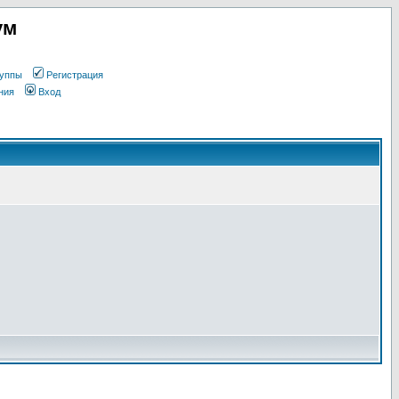
ум
уппы
Регистрация
ния
Вход