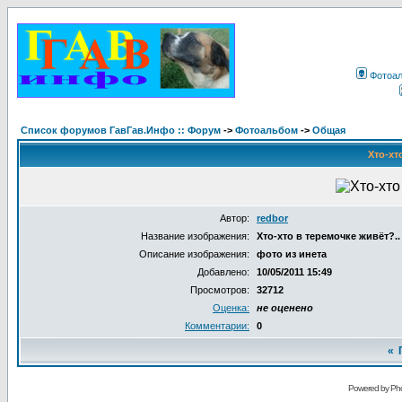
Фотоа
Список форумов ГавГав.Инфо :: Форум
->
Фотоальбом
->
Общая
Хто-хт
Автор:
redbor
Название изображения:
Хто-хто в теремочке живёт?..
Описание изображения:
фото из инета
Добавлено:
10/05/2011 15:49
Просмотров:
32712
Оценка:
не оценено
Комментарии:
0
«
Powered by Pho