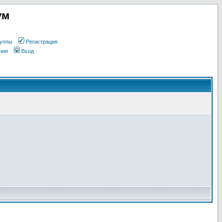
ум
уппы
Регистрация
ния
Вход