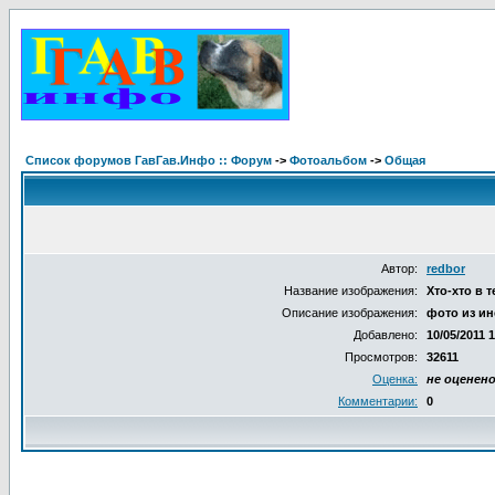
Список форумов ГавГав.Инфо :: Форум
->
Фотоальбом
->
Общая
Автор:
redbor
Название изображения:
Хто-хто в 
Описание изображения:
фото из ин
Добавлено:
10/05/2011 
Просмотров:
32611
Оценка:
не оценен
Комментарии:
0