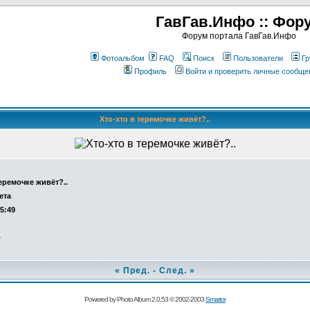
ГавГав.Инфо :: Фор
Форум портала ГавГав.Инфо
Фотоальбом
FAQ
Поиск
Пользователи
Гр
Профиль
Войти и проверить личные сообще
Хто-хто в теремочке живёт?..
теремочке живёт?..
ета
15:49
о
«
Пред.
-
След.
»
Powered by Photo Album 2.0.53 © 2002-2003
Smartor