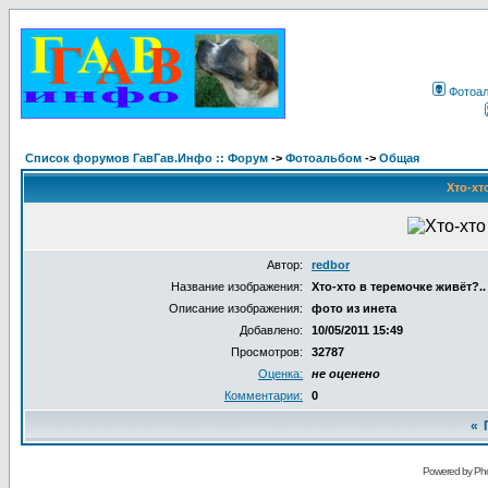
Фотоа
Список форумов ГавГав.Инфо :: Форум
->
Фотоальбом
->
Общая
Хто-хт
Автор:
redbor
Название изображения:
Хто-хто в теремочке живёт?..
Описание изображения:
фото из инета
Добавлено:
10/05/2011 15:49
Просмотров:
32787
Оценка:
не оценено
Комментарии:
0
«
Powered by Pho