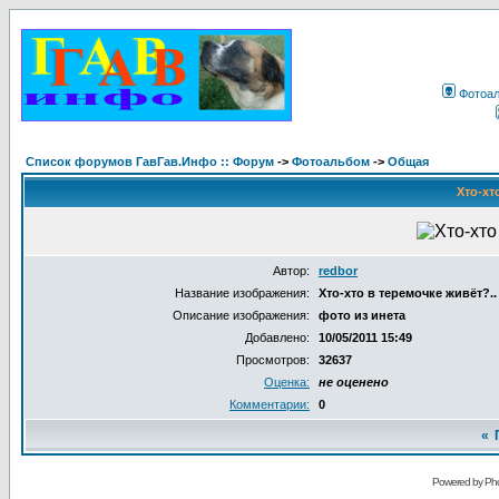
Фотоа
Список форумов ГавГав.Инфо :: Форум
->
Фотоальбом
->
Общая
Хто-хт
Автор:
redbor
Название изображения:
Хто-хто в теремочке живёт?..
Описание изображения:
фото из инета
Добавлено:
10/05/2011 15:49
Просмотров:
32637
Оценка:
не оценено
Комментарии:
0
«
Powered by Pho