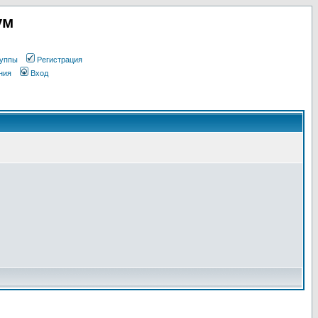
ум
уппы
Регистрация
ния
Вход