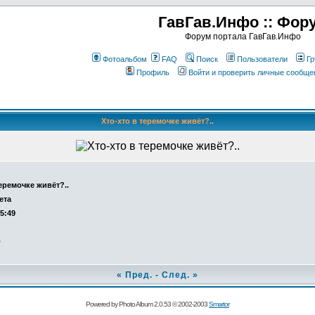
ГавГав.Инфо :: Фор
Форум портала ГавГав.Инфо
Фотоальбом
FAQ
Поиск
Пользователи
Гр
Профиль
Войти и проверить личные сообще
Хто-хто в теремочке живёт?..
теремочке живёт?..
ета
15:49
о
«
Пред.
-
След.
»
Powered by Photo Album 2.0.53 © 2002-2003
Smartor