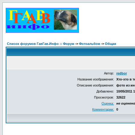
Список форумов ГавГав.Инфо :: Форум
->
Фотоальбом
->
Общая
Автор:
redbor
Название изображения:
Хто-хто в 
Описание изображения:
фото из ин
Добавлено:
10/05/2011 
Просмотров:
32622
Оценка:
не оценен
Комментарии:
0