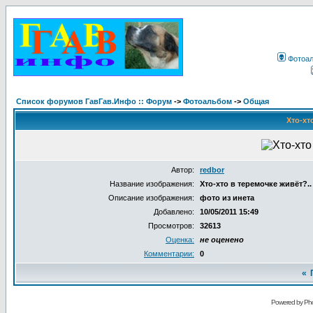
Фотоа
Список форумов ГавГав.Инфо :: Форум
->
Фотоальбом
->
Общая
Хто-хт
Автор:
redbor
Название изображения:
Хто-хто в теремочке живёт?..
Описание изображения:
фото из инета
Добавлено:
10/05/2011 15:49
Просмотров:
32613
Оценка:
не оценено
Комментарии:
0
«
Powered by Pho