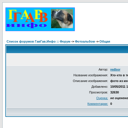
Список форумов ГавГав.Инфо :: Форум
->
Фотоальбом
->
Общая
Автор:
redbor
Название изображения:
Хто-хто в 
Описание изображения:
фото из ин
Добавлено:
10/05/2011 
Просмотров:
32630
Оценка:
не оценен
Комментарии:
0