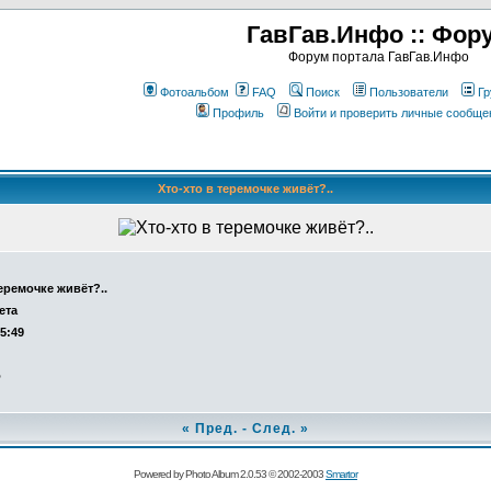
ГавГав.Инфо :: Фор
Форум портала ГавГав.Инфо
Фотоальбом
FAQ
Поиск
Пользователи
Гр
Профиль
Войти и проверить личные сообще
Хто-хто в теремочке живёт?..
теремочке живёт?..
ета
15:49
о
«
Пред.
-
След.
»
Powered by Photo Album 2.0.53 © 2002-2003
Smartor