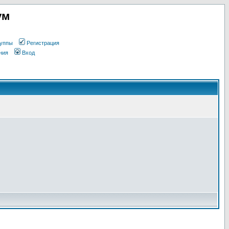
ум
уппы
Регистрация
ния
Вход