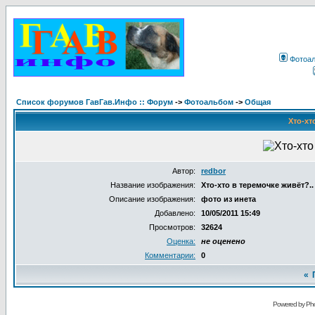
Фотоа
Список форумов ГавГав.Инфо :: Форум
->
Фотоальбом
->
Общая
Хто-хт
Автор:
redbor
Название изображения:
Хто-хто в теремочке живёт?..
Описание изображения:
фото из инета
Добавлено:
10/05/2011 15:49
Просмотров:
32624
Оценка:
не оценено
Комментарии:
0
«
Powered by Pho