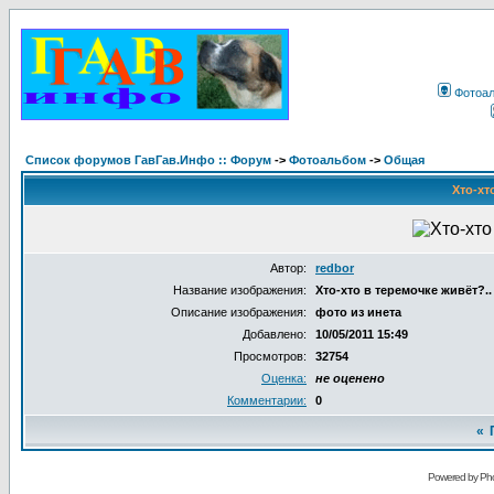
Фотоа
Список форумов ГавГав.Инфо :: Форум
->
Фотоальбом
->
Общая
Хто-хт
Автор:
redbor
Название изображения:
Хто-хто в теремочке живёт?..
Описание изображения:
фото из инета
Добавлено:
10/05/2011 15:49
Просмотров:
32754
Оценка:
не оценено
Комментарии:
0
«
Powered by Pho