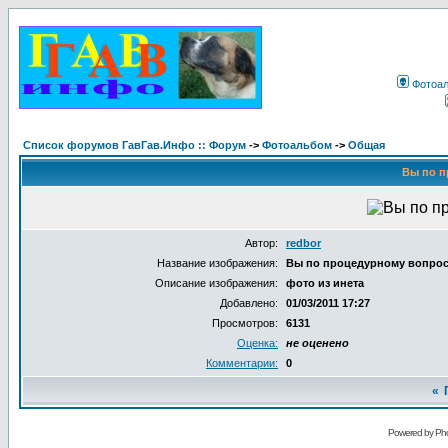
Фотоа
Список форумов ГавГав.Инфо :: Форум
->
Фотоальбом
->
Общая
Вы по п
Автор:
redbor
Название изображения:
Вы по процедурному вопро
Описание изображения:
фото из инета
Добавлено:
01/03/2011 17:27
Просмотров:
6131
Оценка:
не оценено
Комментарии:
0
«
Powered by Pho