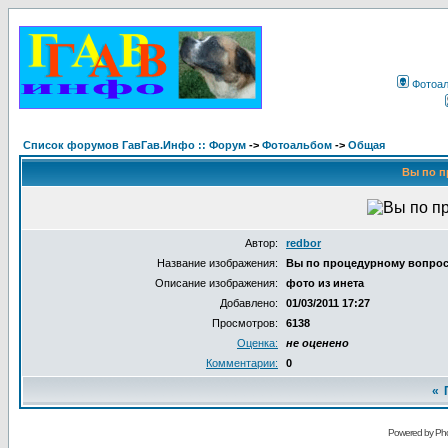
Фотоа
Список форумов ГавГав.Инфо :: Форум
->
Фотоальбом
->
Общая
Вы по п
Автор:
redbor
Название изображения:
Вы по процедурному вопро
Описание изображения:
фото из инета
Добавлено:
01/03/2011 17:27
Просмотров:
6138
Оценка:
не оценено
Комментарии:
0
«
Powered by Pho